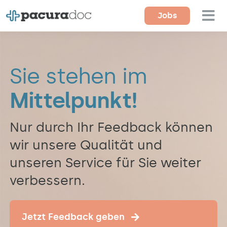
Zum
Jobs
Tog
Inhalt
springen
Nav
Für Ärzte
Sie stehen im
Für Einrichtungen
Mittelpunkt!
Magazin
Nur durch Ihr Feedback können
Über uns
wir unsere Qualität und
Kontakt
unseren Service für Sie weiter
verbessern.
Jetzt Feedback geben