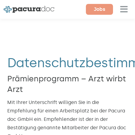
Zum
Jobs
Tog
Inhalt
springen
Nav
Für Ärzte
Für Einrichtungen
Datenschutzbestim
Magazin
Über uns
Prämienprogramm – Arzt wirbt
Arzt
Kontakt
Mit Ihrer Unterschrift willigen Sie in die
Empfehlung für einen Arbeitsplatz bei der Pacura
doc GmbH ein. Empfehlender ist der in der
Bestätigung genannte Mitarbeiter der Pacura doc