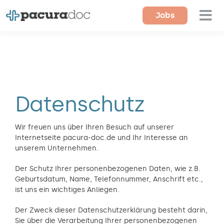
Zum
Jobs
Tog
Inhalt
springen
Nav
Für Ärzte
Für Einrichtungen
Datenschutz
Magazin
Über uns
Wir freuen uns über Ihren Besuch auf unserer
Internetseite pacura-doc.de und Ihr Interesse an
unserem Unternehmen.
Kontakt
Der Schutz Ihrer personenbezogenen Daten, wie z.B.
Geburtsdatum, Name, Telefonnummer, Anschrift etc.,
ist uns ein wichtiges Anliegen.
Der Zweck dieser Datenschutzerklärung besteht darin,
Sie über die Verarbeitung Ihrer personenbezogenen