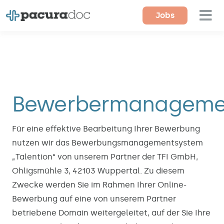
Zum
Jobs
Tog
Inhalt
springen
Nav
Für Ärzte
Für Einrichtungen
Bewerbermanageme
Magazin
Über uns
Für eine effektive Bearbeitung Ihrer Bewerbung
nutzen wir das Bewerbungsmanagementsystem
Kontakt
„Talention“ von unserem Partner der TFI GmbH,
Ohligsmühle 3, 42103 Wuppertal. Zu diesem
Zwecke werden Sie im Rahmen Ihrer Online-
Bewerbung auf eine von unserem Partner
betriebene Domain weitergeleitet, auf der Sie Ihre