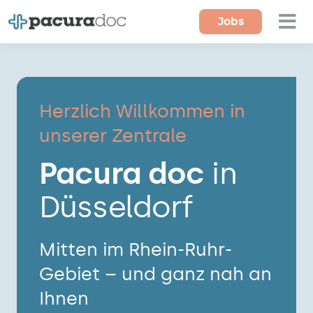
Zum
Jobs
Tog
Inhalt
springen
Nav
Für Ärzte
Für Einrichtungen
Herzlich Willkommen in
unserer Zentrale
Magazin
Pacura doc
in
Über uns
Düsseldorf
Kontakt
Mitten im Rhein-Ruhr-
Gebiet – und ganz nah an
Ihnen