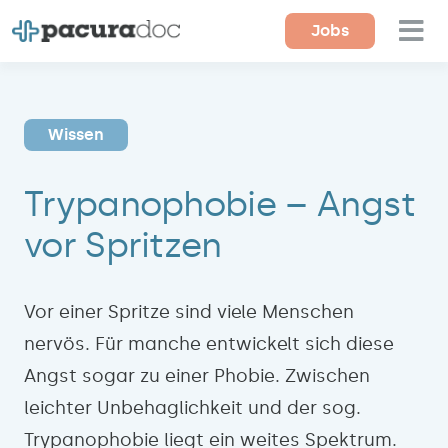
Zum
Jobs
Tog
Inhalt
springen
Nav
Für Ärzte
Wissen
Für Einrichtungen
Trypanophobie – Angst
Magazin
vor Spritzen
Über uns
Kontakt
Vor einer Spritze sind viele Menschen
nervös. Für manche entwickelt sich diese
Angst sogar zu einer Phobie. Zwischen
leichter Unbehaglichkeit und der sog.
Trypanophobie liegt ein weites Spektrum.