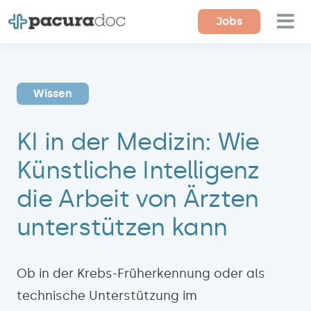
Zum
Jobs
Tog
Inhalt
springen
Nav
Für Ärzte
Wissen
Für Einrichtungen
KI in der Medizin: Wie
Magazin
Künstliche Intelligenz
Über uns
die Arbeit von Ärzten
Kontakt
unterstützen kann
Ob in der Krebs-Früherkennung oder als
technische Unterstützung im